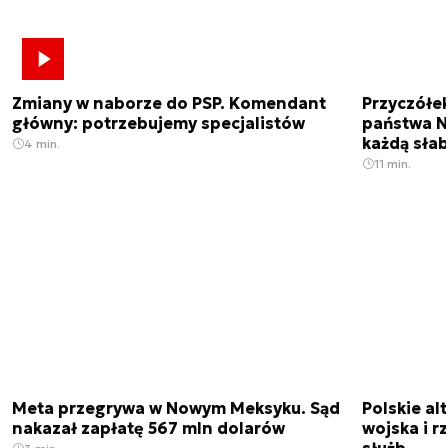
Zmiany w naborze do PSP. Komendant
Przyczółe
główny: potrzebujemy specjalistów
państwa N
każdą sła
4 min.
11 min.
Meta przegrywa w Nowym Meksyku. Sąd
Polskie a
nakazał zapłatę 567 mln dolarów
wojska i r