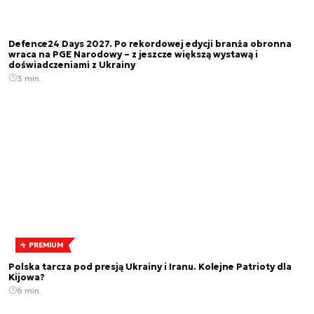
Defence24 Days 2027. Po rekordowej edycji branża obronna
wraca na PGE Narodowy – z jeszcze większą wystawą i
doświadczeniami z Ukrainy
3 min.
PREMIUM
Polska tarcza pod presją Ukrainy i Iranu. Kolejne Patrioty dla
Kijowa?
6 min.