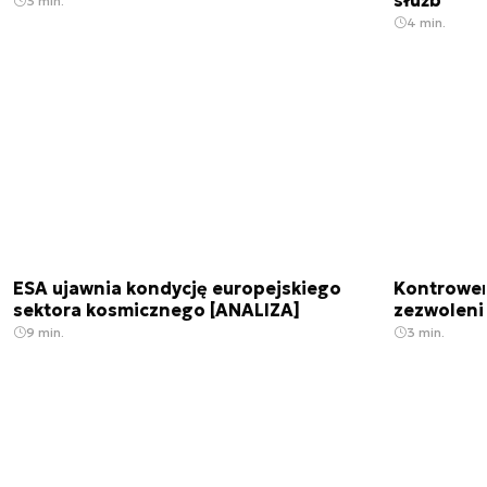
służb
3 min.
4 min.
ESA ujawnia kondycję europejskiego
Kontrowers
sektora kosmicznego [ANALIZA]
zezwoleni
9 min.
3 min.