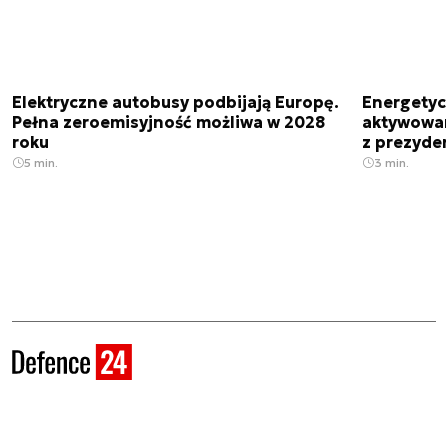
Elektryczne autobusy podbijają Europę.
Energetyc
Pełna zeroemisyjność możliwa w 2028
aktywowany
roku
z prezyde
5 min.
3 min.