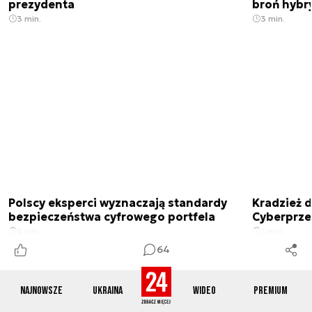
prezydenta
broń hybr
3 min.
3 min.
Polscy eksperci wyznaczają standardy
Kradzież 
bezpieczeństwa cyfrowego portfela
Cyberprze
3 min.
2 min.
64
Najnowsze
Ukraina
Wideo
Premium