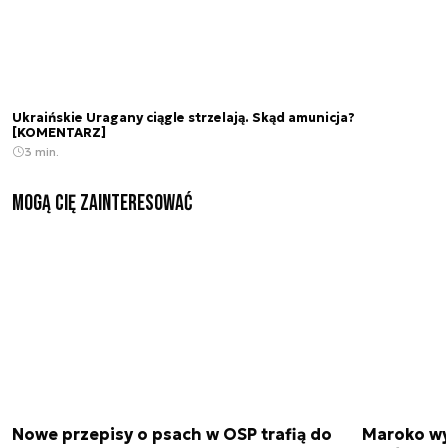
Ukraińskie Uragany ciągle strzelają. Skąd amunicja?
[KOMENTARZ]
3 min.
Mogą Cię zainteresować
Nowe przepisy o psach w OSP trafią do
Maroko wy