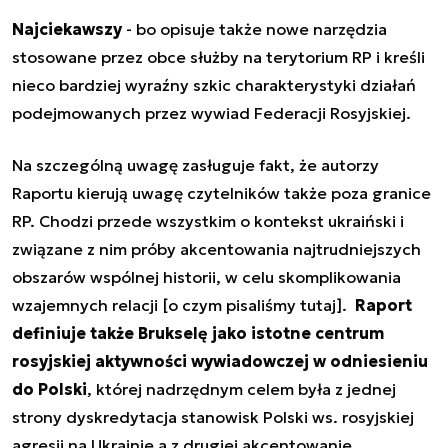
Najciekawszy
- bo opisuje także nowe narzędzia
stosowane przez obce służby na terytorium RP i kreśli
nieco bardziej wyraźny szkic charakterystyki działań
podejmowanych przez wywiad Federacji Rosyjskiej.
Na szczególną uwagę zasługuje fakt, że autorzy
Raportu kierują uwagę czytelników także poza granice
RP. Chodzi przede wszystkim o kontekst ukraiński i
związane z nim próby akcentowania najtrudniejszych
obszarów wspólnej historii, w celu skomplikowania
wzajemnych relacji [
o czym pisaliśmy tutaj
].
Raport
definiuje także
Brukselę jako istotne centrum
rosyjskiej aktywności wywiadowczej w odniesieniu
do Polski
, której nadrzędnym celem była z jednej
strony dyskredytacja stanowisk Polski ws. rosyjskiej
agresji na Ukrainie a z drugiej akcentowanie