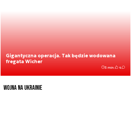
Gigantyczna operacja. Tak będzie wodowana
fregata Wicher
5 min.
4
Wojna na Ukrainie