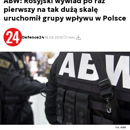
ABW: Rosyjski wywiad po raz
pierwszy na tak dużą skalę
uruchomił grupy wpływu w Polsce
Defence24
18.05.2015
1 min.
Fot. ABW