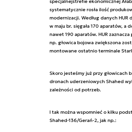
specjalnej
strefie
ekonomicznej Ałab
systematycznie rosła ilość produk
modernizacji. Według danych HUR 
w maju br. sięgała 170 aparatów, a
nawet 190 aparatów. HUR zaznacza pr
np. głowica bojowa zwiększona zost
montowane ostatnio terminale Starl
Skoro jesteśmy już przy głowicach b
dronach uderzeniowych Shahed wyko
zależności od potrzeb.
I tak można wspomnieć o kilku pod
Shahed-136/Gerań-2, jak np.: