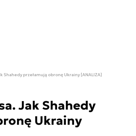
Jak Shahedy przełamują obronę Ukrainy [ANALIZA]
sa. Jak Shahedy
bronę Ukrainy