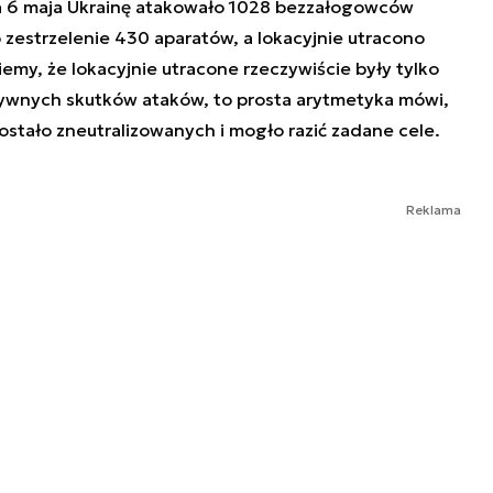
a 6 maja Ukrainę atakowało 1028 bezzałogowców
zestrzelenie 430 aparatów, a lokacyjnie utracono
iemy, że lokacyjnie utracone rzeczywiście były tylko
tywnych skutków ataków, to prosta arytmetyka mówi,
tało zneutralizowanych i mogło razić zadane cele.
Reklama