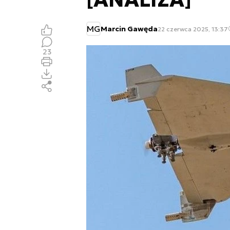
MG
Marcin Gawęda
22 czerwca 2025, 13:37
23