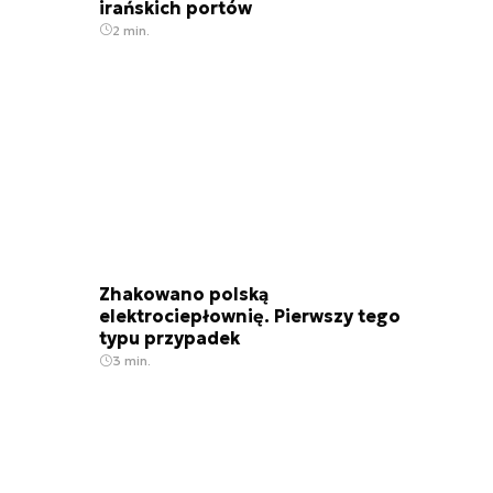
irańskich portów
2 min.
Zhakowano polską
elektrociepłownię. Pierwszy tego
typu przypadek
3 min.