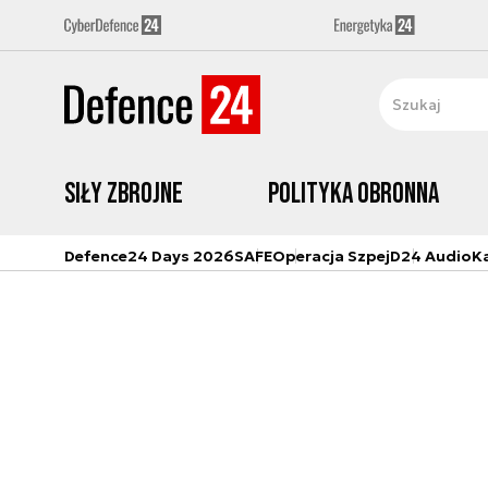
Siły zbrojne
Polityka obronna
Defence24 Days 2026
SAFE
Operacja Szpej
D24 Audio
K