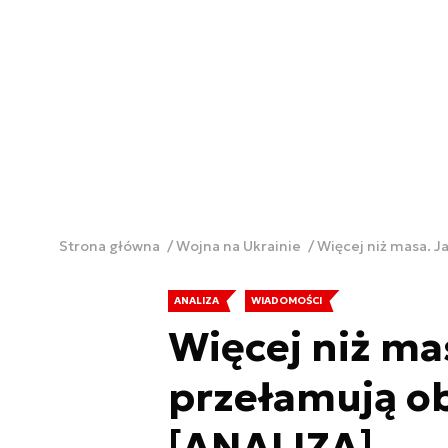
Strona główna
Wojna na Ukrainie
Więcej niż masa. 
ANALIZA
WIADOMOŚCI
Więcej niż ma
przełamują o
[ANALIZA]