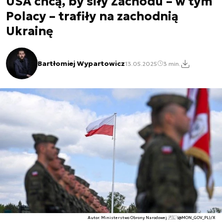
USA chcą, by siły Zachodu – w tym
Polacy – trafiły na zachodnią
Ukrainę
Bartłomiej Wypartowicz
13.05.2025
3 min.
Autor. Ministerstwo Obrony Narodowej 🇵🇱 (@MON_GOV_PL)/X