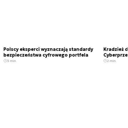
Polscy eksperci wyznaczają standardy
Kradzież 
bezpieczeństwa cyfrowego portfela
Cyberprze
3 min.
2 min.