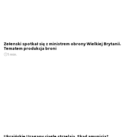
Zełenski spotkał się z ministrem obrony Wielkiej Brytanii.
Tematem produkcja broni
1 min.
Ukraińskie Uragany ciągle strzelają. Skąd amunicja?