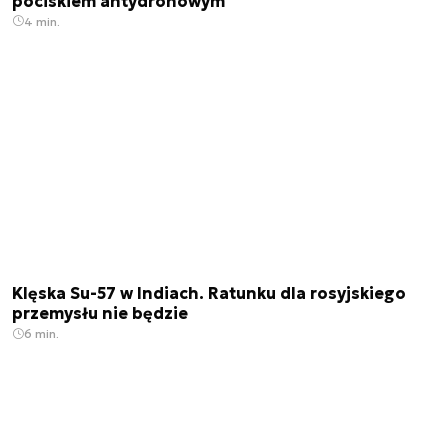
pociskiem antydronowym
4 min.
Klęska Su-57 w Indiach. Ratunku dla rosyjskiego
przemysłu nie będzie
6 min.