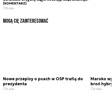
[KOMENTARZ]
3 min.
Mogą Cię zainteresować
Nowe przepisy o psach w OSP trafią do
Maroko wy
prezydenta
broń hybr
3 min.
3 min.