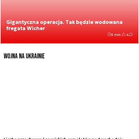
Gigantyczna operacja. Tak będzie wodowana
fregata Wicher
5 min.
4
Wojna na Ukrainie