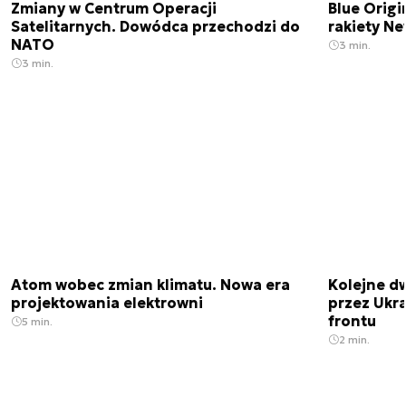
Zmiany w Centrum Operacji
Blue Origi
Satelitarnych. Dowódca przechodzi do
rakiety N
NATO
3 min.
3 min.
Atom wobec zmian klimatu. Nowa era
Kolejne d
projektowania elektrowni
przez Ukra
frontu
5 min.
2 min.