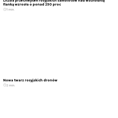
Liczba przechwyceń rosyjskich samolotów nad wschodnią
flanką wzrosła o ponad 250 proc
1 min.
Nowa twarz rosyjskich dronów
2 min.