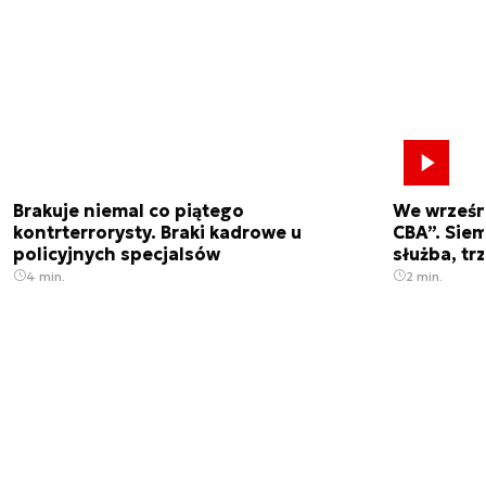
Brakuje niemal co piątego
We wrześn
kontrterrorysty. Braki kadrowe u
CBA”. Siem
policyjnych specjalsów
służba, tr
4 min.
2 min.