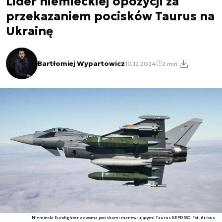
Lider niemieckiej opozycji za
przekazaniem pocisków Taurus na
Ukrainę
Bartłomiej Wypartowicz
10.12.2024
2 min.
Niemiecki Eurofighter z dwoma pociskami manewrującymi Taurus KEPD 350. Fot. Airbus