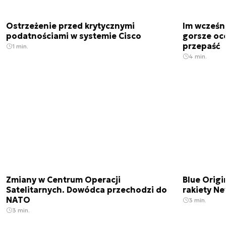
Ostrzeżenie przed krytycznymi
Im wcześni
podatnościami w systemie Cisco
gorsze oc
przepaść
1 min.
4 min.
Zmiany w Centrum Operacji
Blue Origi
Satelitarnych. Dowódca przechodzi do
rakiety N
NATO
3 min.
3 min.