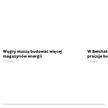
Węgry muszą budować więcej
W Bełchato
magazynów energii
pracuje b
2 min.
5 min.