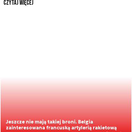
czytaj więcej
Jeszcze nie mają takiej broni. Belgia
zainteresowana francuską artylerią rakietową