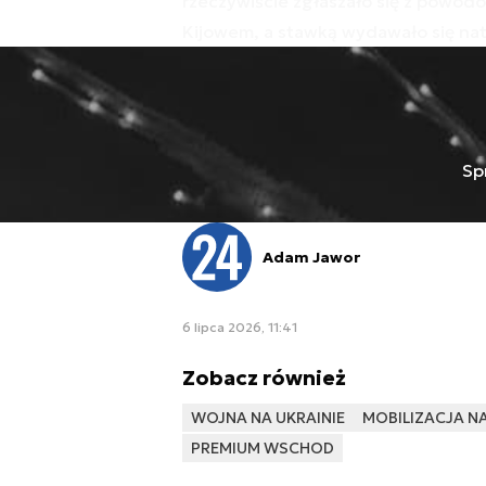
rzeczywiście zgłaszało się z powod
Kijowem, a stawką wydawało się na
Sp
Adam Jawor
6 lipca 2026, 11:41
Zobacz również
WOJNA NA UKRAINIE
MOBILIZACJA NA
PREMIUM WSCHOD