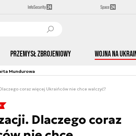
Przemysł Zbrojeniowy
Wojna na Ukrai
arta Mundurowa
. Dlaczego coraz więcej Ukraińców nie chce walczyć?
M
acji. Dlaczego coraz
ców nie chce