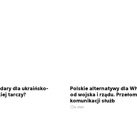
adary dla ukraińsko-
Polskie alternatywy dla 
iej tarczy?
od wojska i rządu. Przeło
komunikacji służb
4 min.