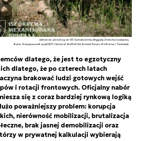
żołnierze ukraińscy ze 157. Samodzielnej Brygady Zmechanizowanej
Autor. Генеральний штаб ЗСУ / General Staff of the Armed Forces of Ukraine / Facebook
iemców dlatego, że jest to egzotyczny
ch dlatego, że po czterech latach
zaczyna brakować ludzi gotowych wejść
ów i rotacji frontowych. Oficjalny nabór
iesza się z coraz bardziej rynkową logiką
 dużo poważniejszy problem: korupcja
ich, nierówność mobilizacji, brutalizacja
eczne, brak jasnej demobilizacji oraz
tórzy w prywatnej kalkulacji wybierają