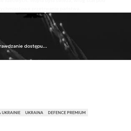
ów ideowych. Wojna była świeża, wróg stał pod
tychmiastowe przetrwanie państwa.
rawdzanie dostępu...
 UKRAINIE
UKRAINA
DEFENCE PREMIUM