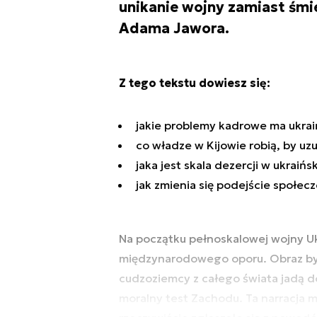
unikanie wojny zamiast śmie
Adama Jawora.
Z tego tekstu dowiesz się:
jakie problemy kadrowe ma ukrai
co władze w Kijowie robią, by uzu
jaka jest skala dezercji w ukraińsk
jak zmienia się podejście społec
Na początku pełnoskalowej wojny Uk
międzynarodowego oporu. Obraz był 
cudzoziemcy z całego świata jadą d
moralny test Zachodu. Ta narracja m