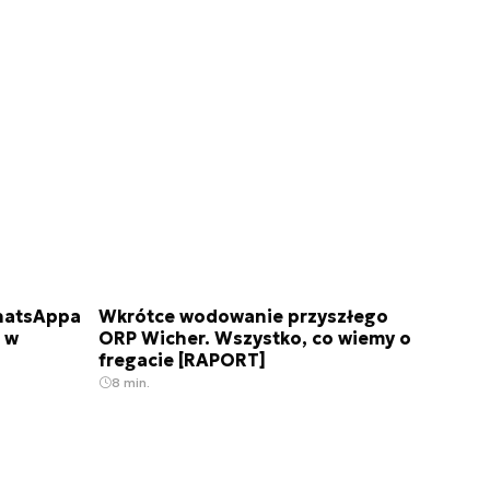
WhatsAppa
Wkrótce wodowanie przyszłego
m w
ORP Wicher. Wszystko, co wiemy o
fregacie [RAPORT]
8 min.