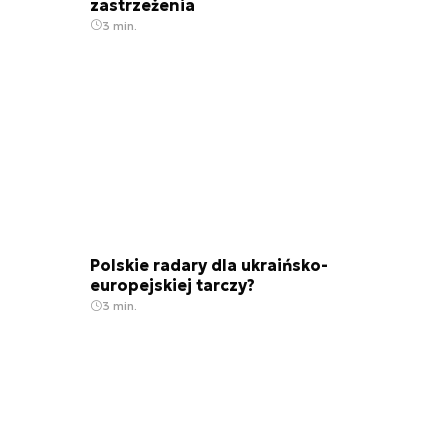
zastrzeżenia
3 min.
Polskie radary dla ukraińsko-
europejskiej tarczy?
3 min.