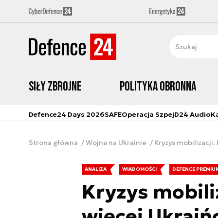
Siły zbrojne
Polityka obronna
Defence24 Days 2026
SAFE
Operacja Szpej
D24 Audio
K
Strona główna
Wojna na Ukrainie
Kryzys mobilizacji
ANALIZA
WIADOMOŚCI
DEFENCE PREMIU
Kryzys mobiliz
więcej Ukraiń