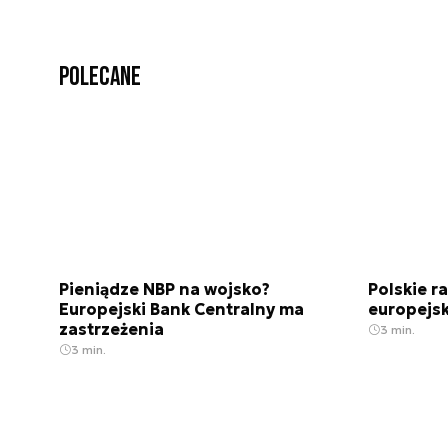
Polecane
Pieniądze NBP na wojsko?
Polskie r
Europejski Bank Centralny ma
europejsk
zastrzeżenia
3 min.
3 min.