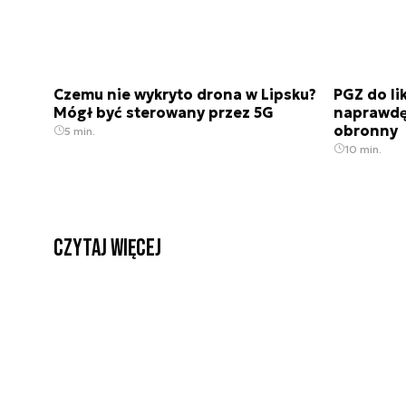
Czemu nie wykryto drona w Lipsku?
PGZ do li
Mógł być sterowany przez 5G
naprawdę 
obronny
5 min.
10 min.
czytaj więcej