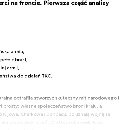
rci na froncie. Pierwsza część analizy
ńska armia,
pełnić braki,
iej armii,
zeństwa do działań TKC.
raina potrafiła stworzyć skuteczny mit narodowego i
prosty: własne społeczeństwo broni kraju, a
o Kijowa, Charkowa i Donbasu, bo uznają wojnę za
iała prawdziwy rdzeń. W 2022 roku wielu ludzi