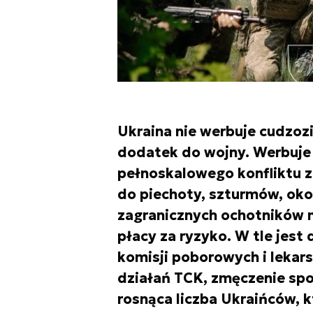
Ukraina nie werbuje cudzoz
dodatek do wojny. Werbuje i
pełnoskalowego konfliktu 
do piechoty, szturmów, okop
zagranicznych ochotników m
płacy za ryzyko. W tle jest
komisji poborowych i lekarsk
działań TCK, zmęczenie społ
rosnąca liczba Ukraińców, k