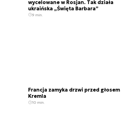
wycelowane w Rosjan. Tak działa
ukraińska „Święta Barbara”
9 min.
Francja zamyka drzwi przed głosem
Kremla
10 min.