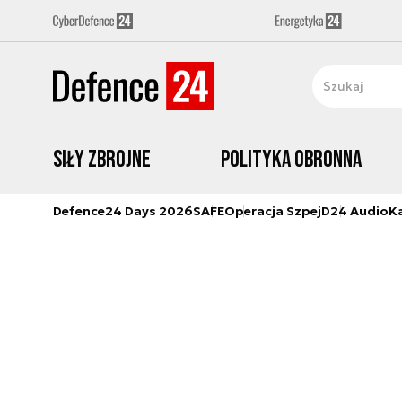
Siły zbrojne
Polityka obronna
Defence24 Days 2026
SAFE
Operacja Szpej
D24 Audio
K