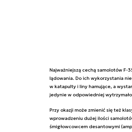
Najważniejszą cechą samolotów F-35
lądowania. Do ich wykorzystania ni
w katapulty i liny hamujące, a wyst
jedynie w odpowiedniej wytrzymałośc
Przy okazji może zmienić się też kla
wprowadzeniu dużej ilości samolotó
śmigłowcowcem desantowymi (amphibio