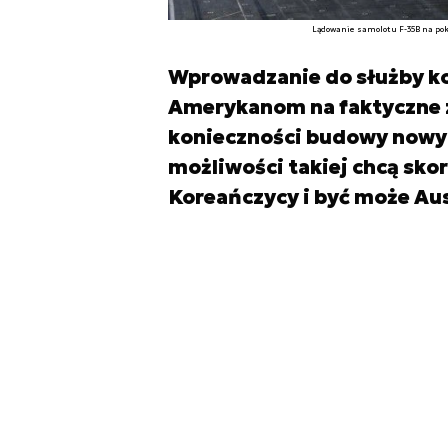
Lądowanie samolotu F-35B na pok
Wprowadzanie do służby ko
Amerykanom na faktyczne z
konieczności budowy nowych
możliwości takiej chcą sko
Koreańczycy i być może Aus