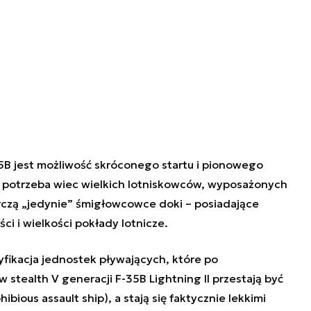
B jest możliwość skróconego startu i pionowego
e potrzeba wiec wielkich lotniskowców, wyposażonych
arczą „jedynie” śmigłowcowce doki – posiadające
i i wielkości pokłady lotnicze.
syfikacja jednostek pływających, które po
w stealth V generacji F-35B
Lightning II
przestają być
us assault ship), a stają się faktycznie lekkimi