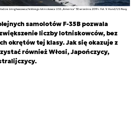
ładzie śmigłwocowca/lekkiego lotniskowca USS „America” 30 września 2019 r. Fot. V. Hand/US Navy
lejnych samolotów F-35B pozwala
większenie liczby lotniskowców, bez
 okrętów tej klasy. Jak się okazuje z
rzystać również Włosi, Japończycy,
tralijczycy.