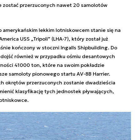
e zostać przerzuconych nawet 20 samolotów
 amerykańskim lekkim lotniskowcem stanie się na
erica USS „Tripoli” (LHA-7), który został już
aśnie kończony w stoczni Ingalls Shipbuilding. Do
dojść również w przypadku ośmiu desantowych
ości 41000 ton, które na swoim pokładzie
rsze samoloty pionowego startu
AV-8B Harrier.
ch okrętów przerzuconych zostanie dwadzieścia
ienić klasyfikację tych jednostek pływających,
lotniskowce.