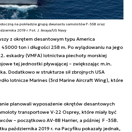
widoczną na pokładzie grupą dwunastu samolotów F-35B oraz
ziernika 2019 r. Fot. J. Anaya/US Navy
ierwszy z okrętem desantowym typu America
 45000 ton i długości 258 m
. Po wylądowaniu na jego
2. eskadry (VMFA) lotnictwa piechoty morskiej
jowe tej jednostki pływającej – zwiększając m.in.
ka. Dodatkowo w strukturze sił zbrojnych USA
dło lotnicze Marines (3rd Marine Aircraft Wing), które
anie planowali wyposażenie okrętów desantowych
samoloty transportowe
V-22 Osprey, które miały być
iwców – początkowo AV-8B Harrier, a później F
-35B
.
 października 2019 r. na Pacyfiku pokazały jednak
,