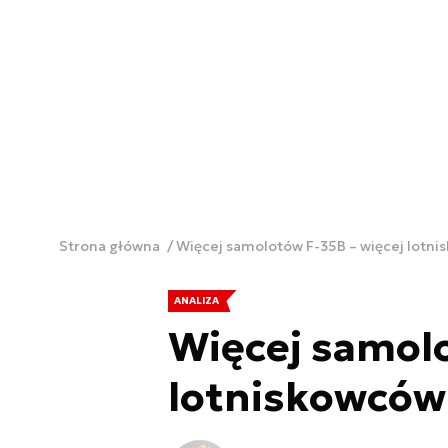
Strona główna
Więcej samolotów F-35B – więcej lotn
ANALIZA
Więcej samolo
lotniskowców