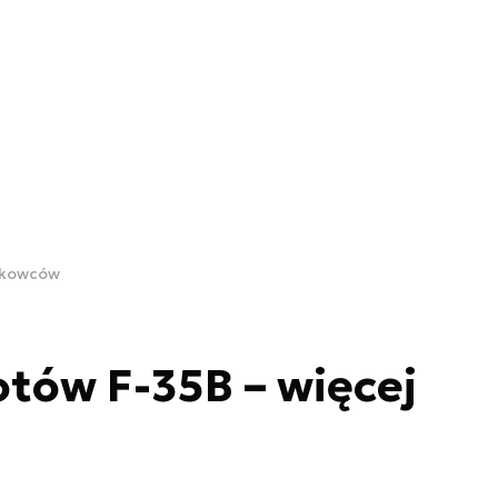
iskowców
tów F-35B – więcej