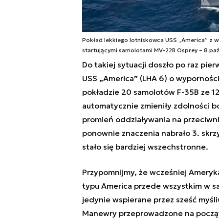
Pokład lekkiego lotniskowca USS „America” z 
startującymi samolotami MV-22B Osprey – 8 paźd
Do takiej sytuacji doszło po raz p
USS „America”
(LHA 6) o wyporności
pokładzie 20 samolotów F-35B ze 12
automatycznie zmieniły zdolności bo
promień oddziaływania na przeciwni
ponownie znaczenia nabrało 3. skrzy
stało się bardziej wszechstronne.
Przypomnijmy, że wcześniej Ameryk
typu America przede wszystkim w 
jedynie wspierane przez sześć myśl
Manewry przeprowadzone na początku