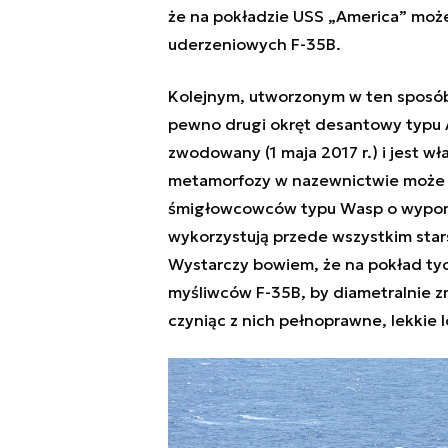
że na pokładzie USS „America” moż
uderzeniowych F-35B.
Kolejnym, utworzonym w ten sposób
pewno drugi okręt desantowy typu Am
zwodowany (1 maja 2017 r.) i jest wł
metamorfozy w nazewnictwie może 
śmigłowcowców typu Wasp o wyporn
wykorzystują przede wszystkim sta
Wystarczy bowiem, że na pokład ty
myśliwców F-35B, by diametralnie zm
czyniąc z nich pełnoprawne, lekkie 