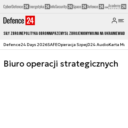
Siły zbrojne
Polityka obronna
Przemysł Zbrojeniowy
Wojna na Ukrainie
Wiado
Defence24 Days 2026
SAFE
Operacja Szpej
D24 Audio
Karta Mu
Biuro operacji strategicznych