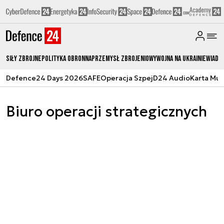
Siły zbrojne
Polityka obronna
Przemysł Zbrojeniowy
Wojna na Ukrainie
Wiado
Defence24 Days 2026
SAFE
Operacja Szpej
D24 Audio
Karta Mu
Biuro operacji strategicznych