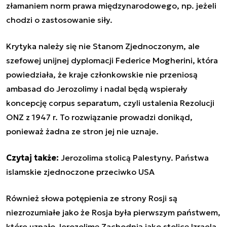
złamaniem norm prawa międzynarodowego, np. jeżeli
chodzi o zastosowanie siły.
Krytyka należy się nie Stanom Zjednoczonym, ale
szefowej unijnej dyplomacji Federice Mogherini, która
powiedziała, że kraje członkowskie nie przeniosą
ambasad do Jerozolimy i nadal będą wspierały
koncepcję
corpus separatum
, czyli ustalenia Rezolucji
ONZ z 1947 r. To rozwiązanie prowadzi donikąd,
ponieważ żadna ze stron jej nie uznaje.
Czytaj także:
Jerozolima stolicą Palestyny. Państwa
islamskie zjednoczone przeciwko USA
Również słowa potępienia ze strony Rosji są
niezrozumiałe jako że Rosja była pierwszym państwem,
które uznało Jerozolimę Zachodnią jako stolicę Izraela.