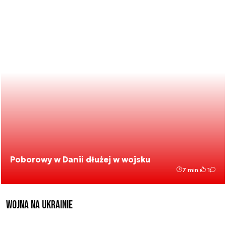
Poborowy w Danii dłużej w wojsku
7 min.
1
Wojna na Ukrainie