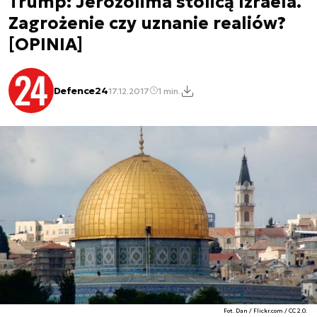
Trump: Jerozolima stolicą Izraela.
Zagrożenie czy uznanie realiów?
[OPINIA]
Defence24
17.12.2017
1 min.
Fot. Dan / Flickr.com / CC 2.0.