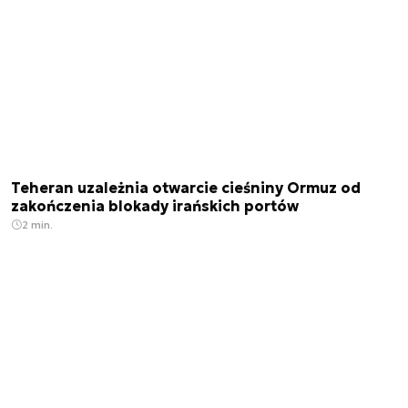
Teheran uzależnia otwarcie cieśniny Ormuz od
zakończenia blokady irańskich portów
2 min.