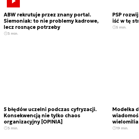
ABW rekrutuje przez znany portal.
PSP rozwi
Siemoniak: to nie problemy kadrowe,
iść w tę s
lecz rosnące potrzeby
5 min.
3 min.
5 błędów uczelni podczas cyfryzacji.
Modelka da
Konsekwencją nie tylko chaos
wiadomośc
organizacyjny [OPINIA]
wielomili
3 min.
19 min.