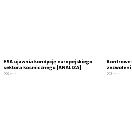
ESA ujawnia kondycję europejskiego
Kontrowers
sektora kosmicznego [ANALIZA]
zezwoleni
9 min.
3 min.