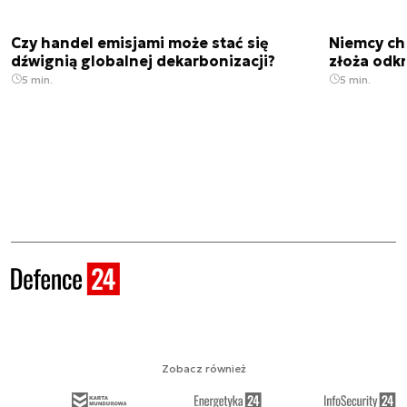
Czy handel emisjami może stać się
Niemcy ch
dźwignią globalnej dekarbonizacji?
złoża odk
5 min.
5 min.
Zobacz również