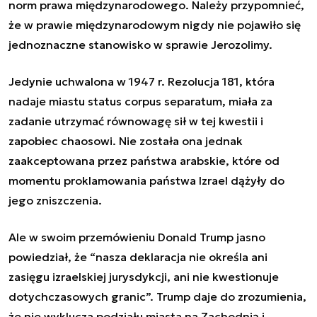
norm prawa międzynarodowego. Należy przypomnieć,
że w prawie międzynarodowym nigdy nie pojawiło się
jednoznaczne stanowisko w sprawie Jerozolimy.
Jedynie uchwalona w 1947 r. Rezolucja 181, która
nadaje miastu status
corpus separatum,
miała za
zadanie utrzymać równowagę sił w tej kwestii i
zapobiec chaosowi. Nie została ona jednak
zaakceptowana przez państwa arabskie, które od
momentu proklamowania państwa Izrael dążyły do
jego zniszczenia.
Ale w swoim przemówieniu Donald Trump jasno
powiedział, że “nasza deklaracja nie określa ani
zasięgu izraelskiej jurysdykcji, ani nie kwestionuje
dotychczasowych granic”. Trump daje do zrozumienia,
że nie wyklucza podziału miasta na Zachodnią i