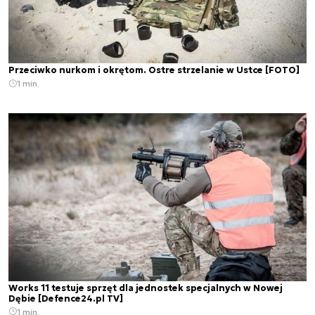
Przeciwko nurkom i okrętom. Ostre strzelanie w Ustce [FOTO]
1 min.
Works 11 testuje sprzęt dla jednostek specjalnych w Nowej
Dębie [Defence24.pl TV]
1 min.