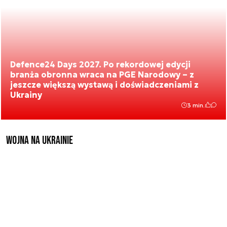
Defence24 Days 2027. Po rekordowej edycji
branża obronna wraca na PGE Narodowy – z
jeszcze większą wystawą i doświadczeniami z
Ukrainy
3 min.
Wojna na Ukrainie