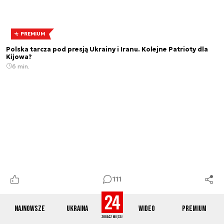
PREMIUM
Polska tarcza pod presją Ukrainy i Iranu. Kolejne Patrioty dla
Kijowa?
6 min.
111
Kolejny atak. Płonie centrum logistyczne Wildberries w
Najnowsze
Ukraina
Wideo
Premium
Jekaterynburgu
1 min.