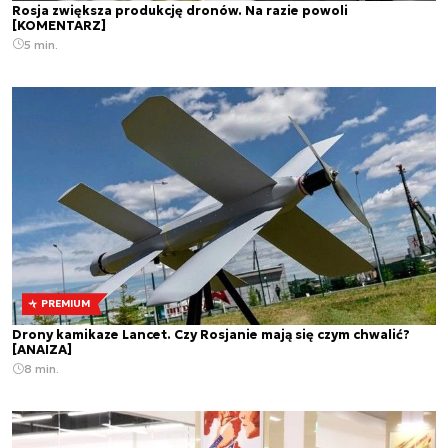
Rosja zwiększa produkcję dronów. Na razie powoli
[KOMENTARZ]
5 min.
PREMIUM
Drony kamikaze Lancet. Czy Rosjanie mają się czym chwalić?
[ANAIZA]
8 min.