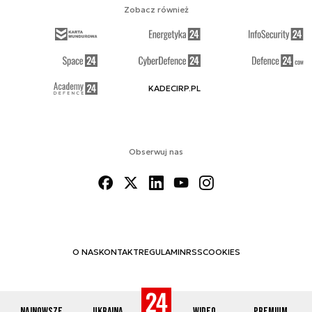
Zobacz również
KADECIRP.PL
Obserwuj nas
O NAS
KONTAKT
REGULAMIN
RSS
COOKIES
Najnowsze
Ukraina
Wideo
Premium