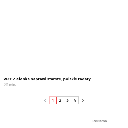
WZE Zielonka naprawi starsze, polskie radary
1 min.
1
2
3
4
Reklama