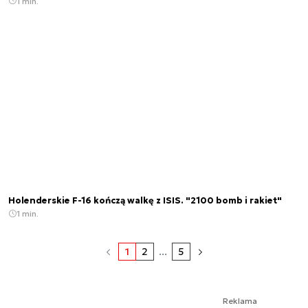
1 min.
Holenderskie F-16 kończą walkę z ISIS. "2100 bomb i rakiet"
1 min.
1
2
...
5
Reklama