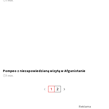
1 min.
Pompeo z niezapowiedzianą wizytą w Afganistanie
1 min.
1
2
Reklama