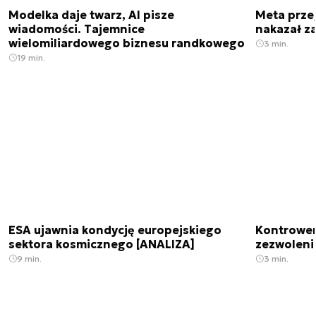
Modelka daje twarz, AI pisze
Meta prze
wiadomości. Tajemnice
nakazał z
wielomiliardowego biznesu randkowego
3 min.
19 min.
ESA ujawnia kondycję europejskiego
Kontrowers
sektora kosmicznego [ANALIZA]
zezwoleni
9 min.
3 min.