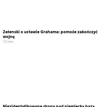
Zełenski o ustawie Grahama: pomoże zakończyć
wojnę
2 min.
Niezidentyfikowane drony nad niemiecką bazą