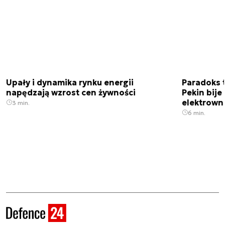
Upały i dynamika rynku energii
Paradoks 
napędzają wzrost cen żywności
Pekin bije
elektrown
3 min.
6 min.