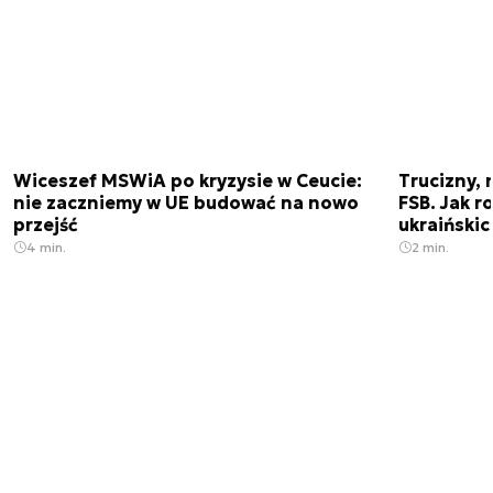
Wiceszef MSWiA po kryzysie w Ceucie:
Trucizny, 
nie zaczniemy w UE budować na nowo
FSB. Jak r
przejść
ukraiński
4 min.
2 min.