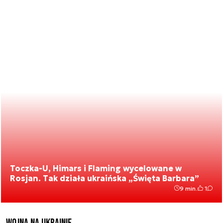
Toczka-U, Himars i Flaming wycelowane w
Rosjan. Tak działa ukraińska „Święta Barbara”
9 min.
1