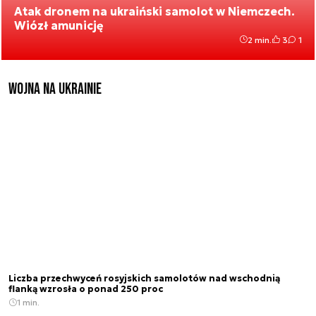
Atak dronem na ukraiński samolot w Niemczech.
Wiózł amunicję
2 min.
3
1
Wojna na Ukrainie
Liczba przechwyceń rosyjskich samolotów nad wschodnią
flanką wzrosła o ponad 250 proc
1 min.