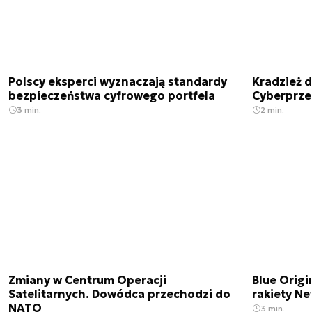
Polscy eksperci wyznaczają standardy
Kradzież 
bezpieczeństwa cyfrowego portfela
Cyberprze
3 min.
2 min.
Zmiany w Centrum Operacji
Blue Origi
Satelitarnych. Dowódca przechodzi do
rakiety N
NATO
3 min.