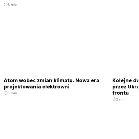
3 min.
Atom wobec zmian klimatu. Nowa era
Kolejne d
projektowania elektrowni
przez Ukra
frontu
5 min.
2 min.