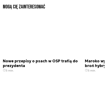
Mogą Cię zainteresować
Nowe przepisy o psach w OSP trafią do
Maroko wy
prezydenta
broń hybr
3 min.
3 min.