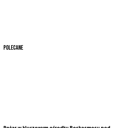
Polecane
Pożar w kluczowym ośrodku Roskosmosu pod