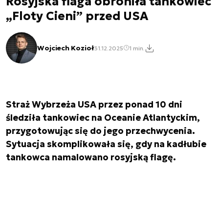
Rosyjska flaga obroniła tankowiec
„Floty Cieni” przed USA
Wojciech Kozioł
31.12.2025
1 min.
Straż Wybrzeża USA przez ponad 10 dni
śledziła tankowiec na Oceanie Atlantyckim,
przygotowując się do jego przechwycenia.
Sytuacja skomplikowała się, gdy na kadłubie
tankowca namalowano rosyjską flagę.