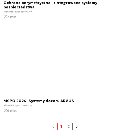
Ochrona perymetryczna i zintegrowane systemy
bezpieczeństwa
Materiał sponsorowany
7 min.
MSPO 2024: Systemy dozoru ARGUS
Materiał sponsorowany
6 min.
1
2