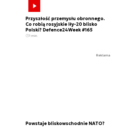
Przyszłość przemysłu obronnego.
Co robią rosyjskie Iły-20 blisko
Polski? Defence24Week #165
1 min.
Reklama
Powstaje bliskowschodnie NATO?