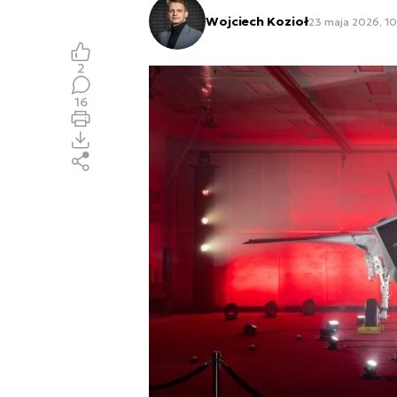
Wojciech Kozioł
23 maja 2026, 10
2
16