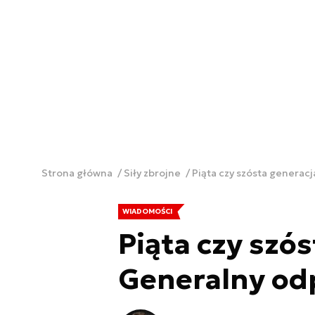
Strona główna
Siły zbrojne
Piąta czy szósta generac
WIADOMOŚCI
Piąta czy szó
Generalny od