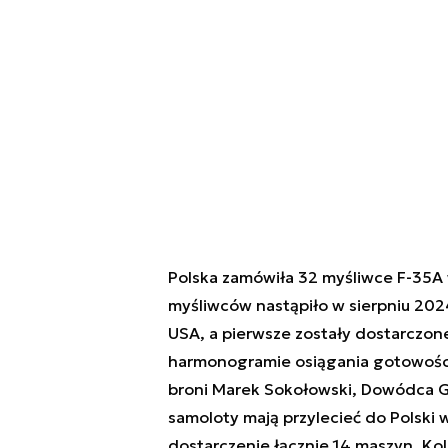
Polska zamówiła 32 myśliwce F-35A 
myśliwców nastąpiło w sierpniu 2024
USA, a pierwsze zostały dostarczone
harmonogramie osiągania gotowości
broni Marek Sokołowski, Dowódca G
samoloty mają przylecieć do Polski 
dostarczenie łącznie 14 maszyn. K