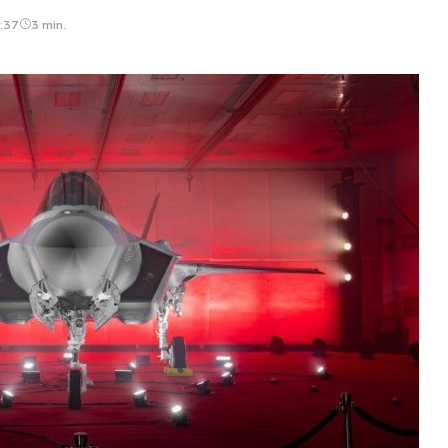
:37
3 min.