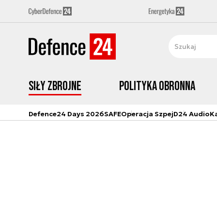
Siły zbrojne
Polityka obronna
Defence24 Days 2026
SAFE
Operacja Szpej
D24 Audio
K