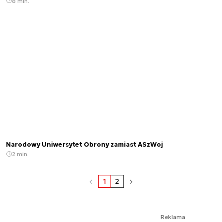
8 min.
Narodowy Uniwersytet Obrony zamiast ASzWoj
2 min.
1
2
Reklama