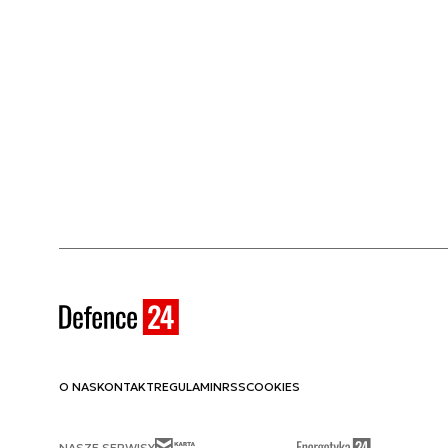
O NAS
KONTAKT
REGULAMIN
RSS
COOKIES
NASZE SERWISY