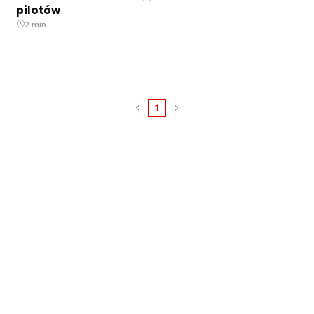
pilotów
2 min.
1