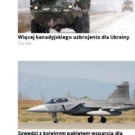
Więcej kanadyjskiego uzbrojenia dla Ukrainy
4 min.
Szwedzi z kolejnym pakietem wsparcia dla