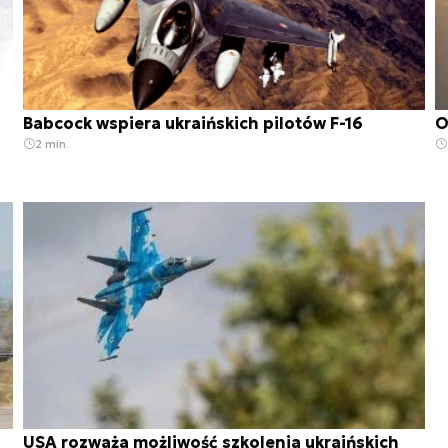
Babcock wspiera ukraińskich pilotów F-16
O
2 min.
USA rozważa możliwość szkolenia ukraińskich