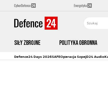
Siły zbrojne
Polityka obronna
Defence24 Days 2026
SAFE
Operacja Szpej
D24 Audio
K