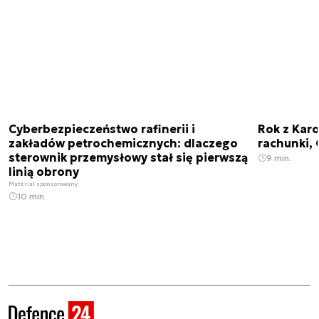
Cyberbezpieczeństwo rafinerii i
Rok z Kar
zakładów petrochemicznych: dlaczego
rachunki, 
sterownik przemysłowy stał się pierwszą
9 min.
linią obrony
Materiał sponsorowany
10 min.