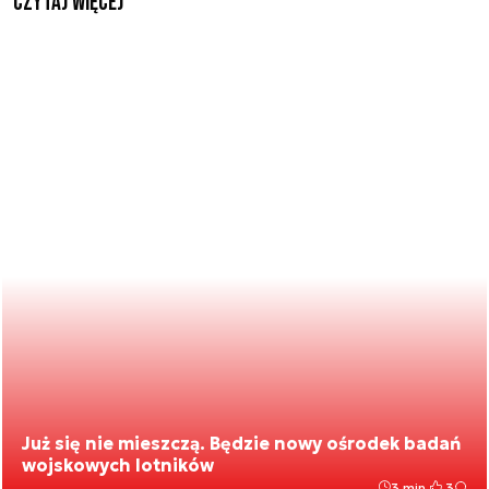
czytaj więcej
Już się nie mieszczą. Będzie nowy ośrodek badań
wojskowych lotników
3 min.
3