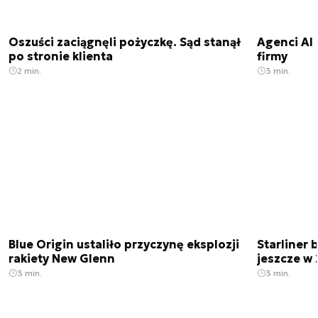
Oszuści zaciągnęli pożyczkę. Sąd stanął
Agenci AI 
po stronie klienta
firmy
2 min.
3 min.
Blue Origin ustaliło przyczynę eksplozji
Starliner 
rakiety New Glenn
jeszcze w 
3 min.
3 min.