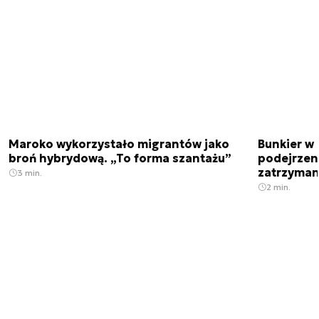
Maroko wykorzystało migrantów jako
Bunkier w 
broń hybrydową. „To forma szantażu”
podejrzen
zatrzyman
3 min.
2 min.