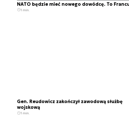
NATO będzie mieć nowego dowódcę. To Franc
1 min.
Gen. Reudowicz zakończył zawodową służbę
wojskową
1 min.