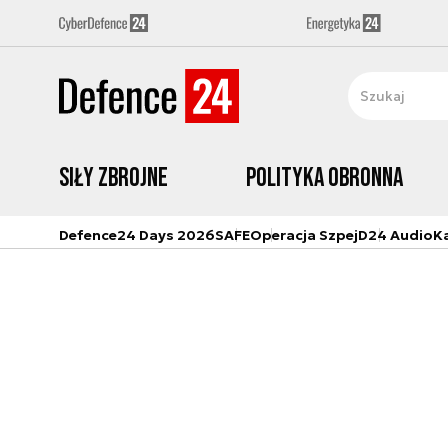
Siły zbrojne
Polityka obronna
Defence24 Days 2026
SAFE
Operacja Szpej
D24 Audio
K