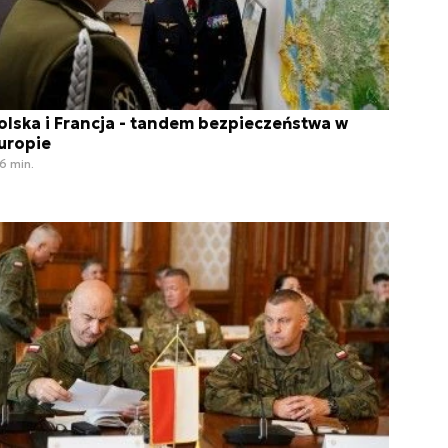
olska i Francja - tandem bezpieczeństwa w
uropie
6 min.