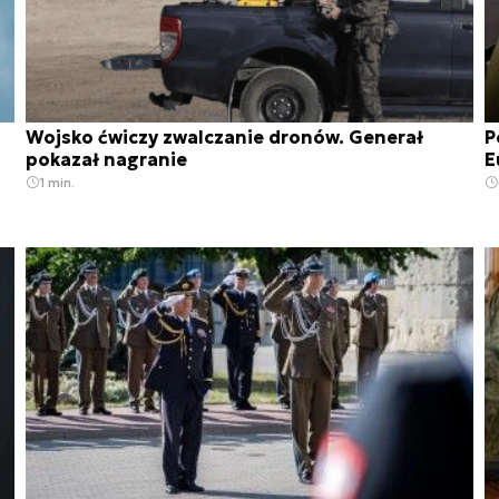
Wojsko ćwiczy zwalczanie dronów. Generał
P
pokazał nagranie
E
1 min.