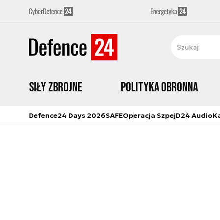
Siły zbrojne
Polityka obronna
Defence24 Days 2026
SAFE
Operacja Szpej
D24 Audio
K