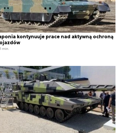
aponia kontynuuje prace nad aktywną ochroną
ojazdów
1 min.