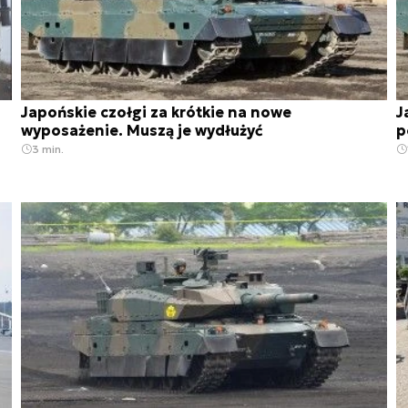
Japońskie czołgi za krótkie na nowe
J
wyposażenie. Muszą je wydłużyć
p
3 min.