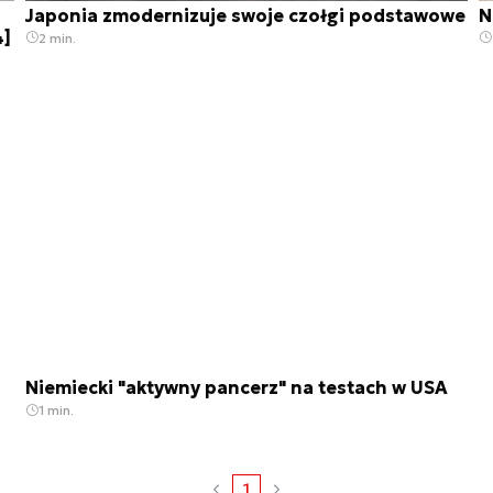
Japonia zmodernizuje swoje czołgi podstawowe
N
4]
2 min.
Niemiecki "aktywny pancerz" na testach w USA
1 min.
1