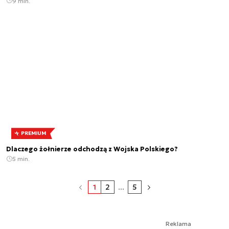
9 min.
PREMIUM
Dlaczego żołnierze odchodzą z Wojska Polskiego?
5 min.
1
2
...
5
Reklama