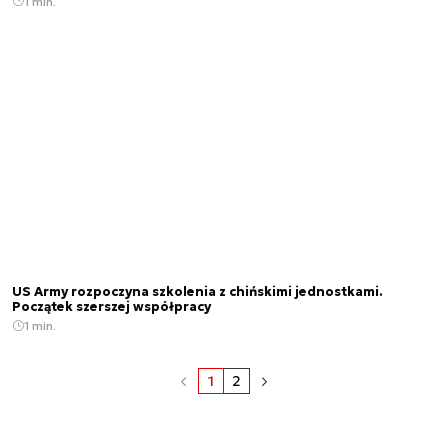
1 min.
US Army rozpoczyna szkolenia z chińskimi jednostkami.
Początek szerszej współpracy
1 min.
1
2