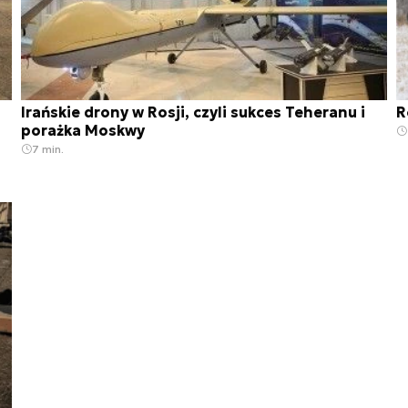
Irańskie drony w Rosji, czyli sukces Teheranu i
R
porażka Moskwy
7 min.