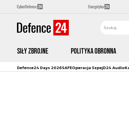
Siły zbrojne
Polityka obronna
Defence24 Days 2026
SAFE
Operacja Szpej
D24 Audio
K