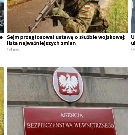
ie
Sejm przegłosował ustawę o służbie wojskowej:
U
lista najważniejszych zmian
u
1 min.