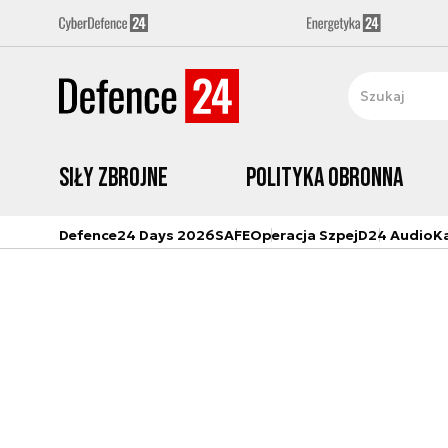
Siły zbrojne
Polityka obronna
Defence24 Days 2026
SAFE
Operacja Szpej
D24 Audio
K