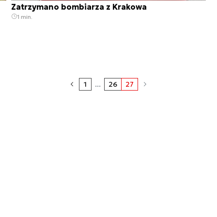
Zatrzymano bombiarza z Krakowa
1 min.
1
...
26
27