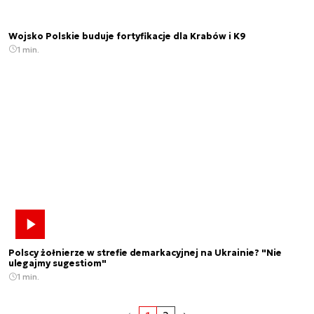
Wojsko Polskie buduje fortyfikacje dla Krabów i K9
1 min.
Polscy żołnierze w strefie demarkacyjnej na Ukrainie? "Nie
ulegajmy sugestiom"
1 min.