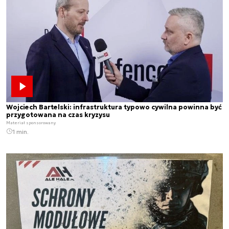
Wojciech Bartelski: infrastruktura typowo cywilna powinna być
przygotowana na czas kryzysu
Materiał sponsorowany
1 min.