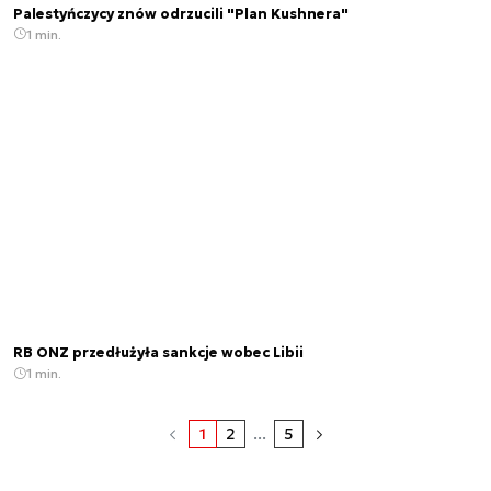
Palestyńczycy znów odrzucili "Plan Kushnera"
1 min.
RB ONZ przedłużyła sankcje wobec Libii
1 min.
1
2
...
5