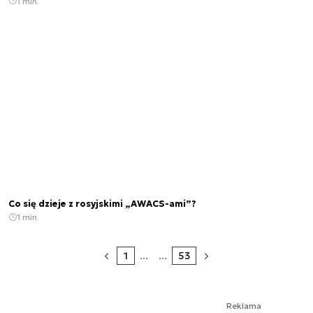
1 min.
Co się dzieje z rosyjskimi „AWACS-ami”?
1 min.
1
...
...
53
Reklama