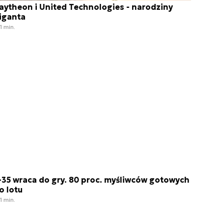
aytheon i United Technologies - narodziny
iganta
1 min.
-35 wraca do gry. 80 proc. myśliwców gotowych
o lotu
1 min.