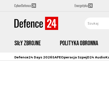
Siły zbrojne
Polityka obronna
Defence24 Days 2026
SAFE
Operacja Szpej
D24 Audio
K