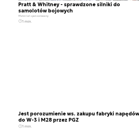
Pratt & Whitney - sprawdzone silniki do
samolotów bojowych
Materiał sponsorowany
1 min.
Jest porozumienie ws. zakupu fabryki napędó
do W-3 i M28 przez PGZ
1 min.