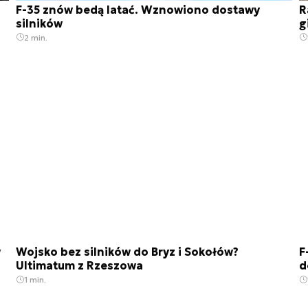
F-35 znów bedą latać. Wznowiono dostawy
R
silników
g
2 min.
w
Wojsko bez silników do Bryz i Sokołów?
F
Ultimatum z Rzeszowa
d
1 min.