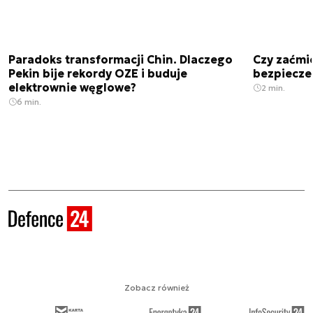
Paradoks transformacji Chin. Dlaczego
Czy zaćmi
Pekin bije rekordy OZE i buduje
bezpiecze
elektrownie węglowe?
2 min.
6 min.
Zobacz również