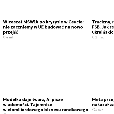
Wiceszef MSWiA po kryzysie w Ceucie:
Trucizny, 
nie zaczniemy w UE budować na nowo
FSB. Jak r
przejść
ukraiński
4 min.
2 min.
Modelka daje twarz, AI pisze
Meta prze
wiadomości. Tajemnice
nakazał z
wielomiliardowego biznesu randkowego
3 min.