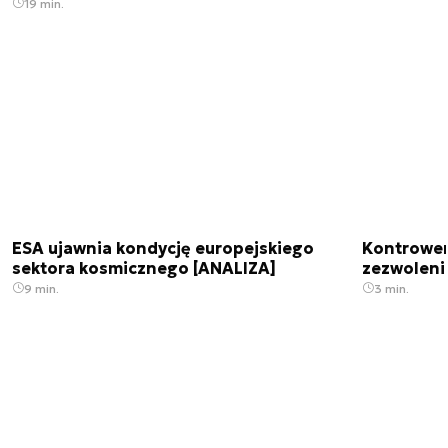
19 min.
ESA ujawnia kondycję europejskiego
Kontrowers
sektora kosmicznego [ANALIZA]
zezwoleni
9 min.
3 min.