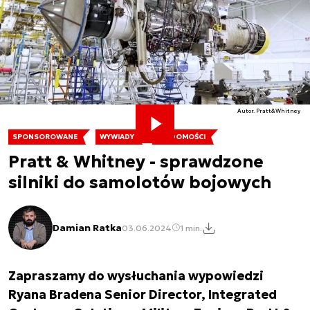
Autor. Pratt&Whitney
SPONSOROWANE
WYWIADY
WIADOMOŚCI
Pratt & Whitney - sprawdzone
silniki do samolotów bojowych
Damian Ratka
03.06.2024
1 min.
Zapraszamy do wysłuchania wypowiedzi
Ryana Bradena Senior Director, Integrated