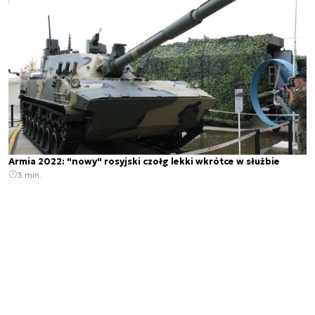
Armia 2022: "nowy" rosyjski czołg lekki wkrótce w służbie
3 min.