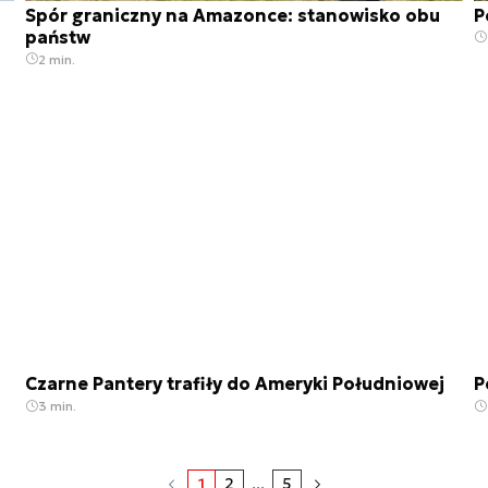
Spór graniczny na Amazonce: stanowisko obu
P
państw
2 min.
Czarne Pantery trafiły do Ameryki Południowej
P
3 min.
1
2
...
5