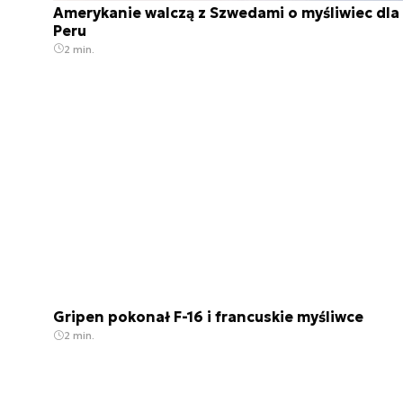
Amerykanie walczą z Szwedami o myśliwiec dla
Peru
2 min.
Gripen pokonał F-16 i francuskie myśliwce
2 min.