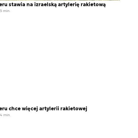
eru stawia na izraelską artylerię rakietową
3 min.
eru chce więcej artylerii rakietowej
4 min.