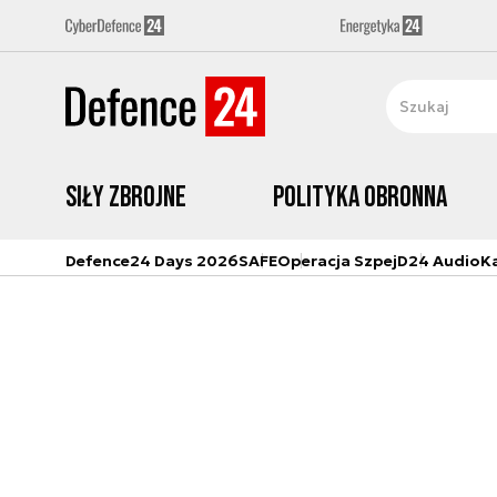
Siły zbrojne
Polityka obronna
Defence24 Days 2026
SAFE
Operacja Szpej
D24 Audio
K