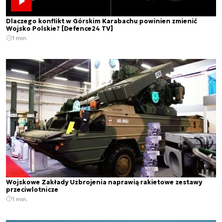
Dlaczego konflikt w Górskim Karabachu powinien zmienić
Wojsko Polskie? [Defence24 TV]
1 min.
Wojskowe Zakłady Uzbrojenia naprawią rakietowe zestawy
przeciwlotnicze
1 min.