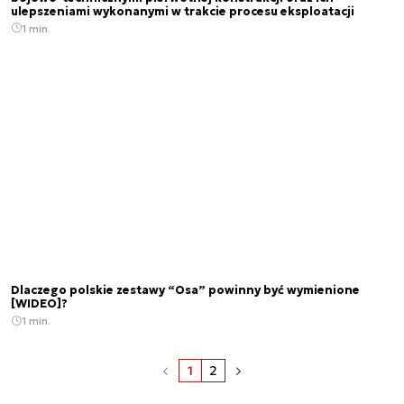
ulepszeniami wykonanymi w trakcie procesu eksploatacji
1 min.
Dlaczego polskie zestawy “Osa” powinny być wymienione
[WIDEO]?
1 min.
1
2