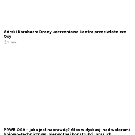
Górski Karabach: Drony uderzeniowe kontra przeciwlotnicze
Osy
1 min.
PRWB OSA – jaka jest naprawdę? Głos w dyskusji nad walorami
bojowo-technicznymi pierwotnej konstrukcji oraz ich