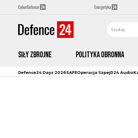
Siły zbrojne
Polityka obronna
Defence24 Days 2026
SAFE
Operacja Szpej
D24 Audio
K