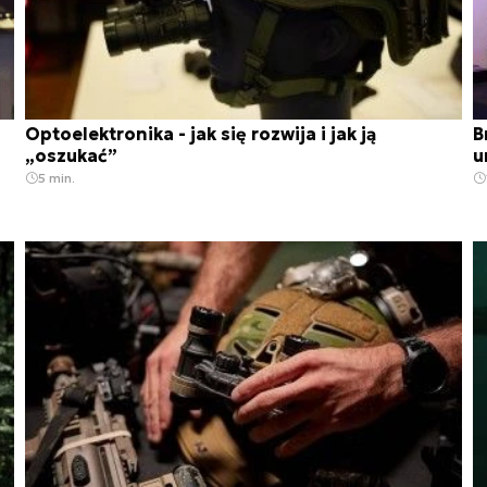
Optoelektronika - jak się rozwija i jak ją
B
„oszukać”
u
5 min.