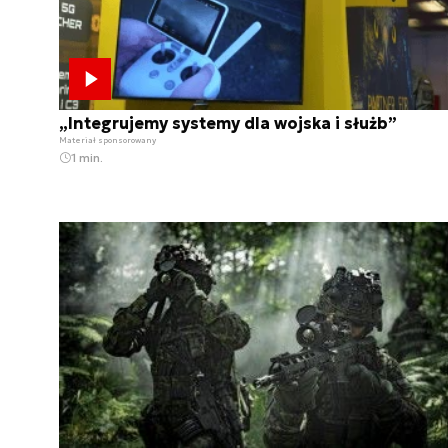
„Integrujemy systemy dla wojska i służb”
Materiał sponsorowany
1 min.