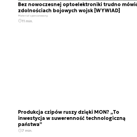
Bez nowoczesnej optoelektroniki trudno mówi
zdolnościach bojowych wojsk [WYWIAD]
Materiał sponsorowany
11 min.
Produkcja czipów ruszy dzięki MON? „To
inwestycja w suwerenność technologiczną
państwa”
7 min.