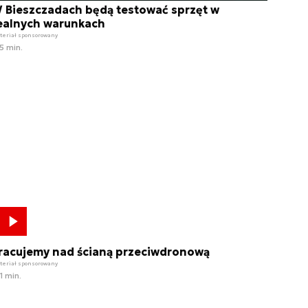
 Bieszczadach będą testować sprzęt w
ealnych warunkach
teriał sponsorowany
5 min.
racujemy nad ścianą przeciwdronową
teriał sponsorowany
1 min.