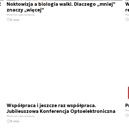
ć
Noktowizja a biologia walki. Dlaczego „mniej”
W
znaczy „więcej”
r
Materiał sponsorowany
Ma
6 min.
Współpraca i jeszcze raz współpraca.
P
Jubileuszowa Konferencja Optoelektroniczna
Ma
Materiał sponsorowany
9 min.