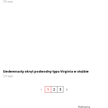
1 min.
Siedemnasty okręt podwodny typu Virginia w służbie
1 min.
1
2
3
Reklama