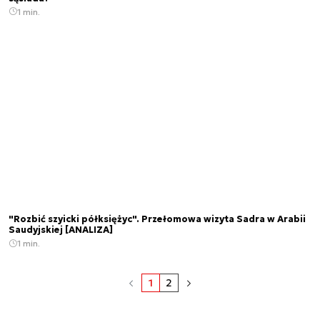
1 min.
"Rozbić szyicki półksiężyc". Przełomowa wizyta Sadra w Arabii
Saudyjskiej [ANALIZA]
1 min.
1
2