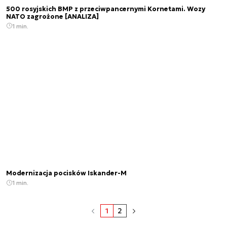
500 rosyjskich BMP z przeciwpancernymi Kornetami. Wozy
NATO zagrożone [ANALIZA]
1 min.
Modernizacja pocisków Iskander-M
1 min.
1
2