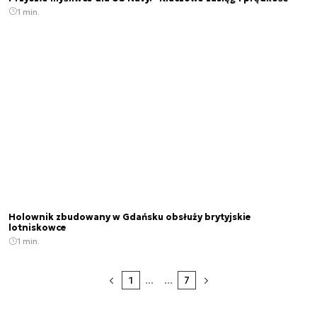
1 min.
Holownik zbudowany w Gdańsku obsłuży brytyjskie
lotniskowce
1 min.
1
...
...
7