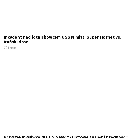
Incydent nad lotniskowcem USS Nimitz. Super Hornet vs.
irański dron
1 min.
Przyszłe myśliwce dla US Navy. "Kluczowe zasięg i prędkość"