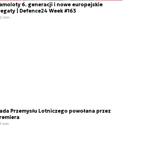
amoloty 6. generacji i nowe europejskie
regaty | Defence24 Week #163
2 min.
ada Przemysłu Lotniczego powołana przez
remiera
1 min.