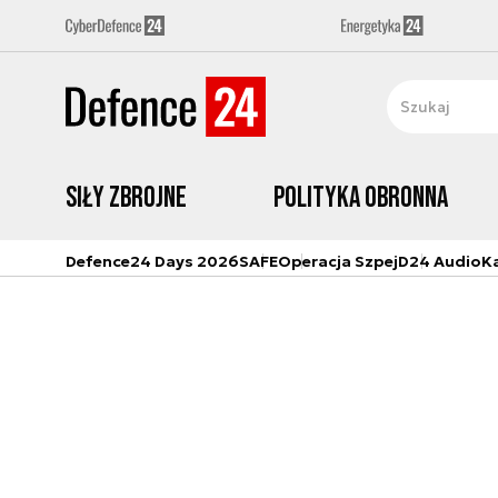
Siły zbrojne
Polityka obronna
Defence24 Days 2026
SAFE
Operacja Szpej
D24 Audio
K