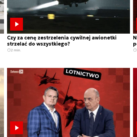
Czy za cenę zestrzelenia cywilnej awionetki
N
strzelać do wszystkiego?
p
2 min.