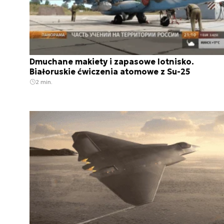
Dmuchane makiety i zapasowe lotnisko.
Białoruskie ćwiczenia atomowe z Su-25
2 min.