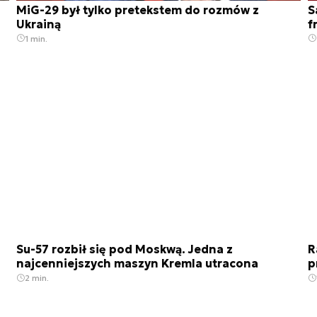
MiG-29 był tylko pretekstem do rozmów z
S
Ukrainą
f
1 min.
Su-57 rozbił się pod Moskwą. Jedna z
R
najcenniejszych maszyn Kremla utracona
p
2 min.