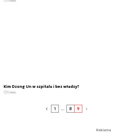
1 min.
Kim Dzong Un w szpitalu i bez władzy?
1 min.
1
...
8
9
Reklama