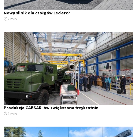
Nowy silnik dla czołgów Leclerc?
2 min.
Produkcja CAESAR-ów zwiększona trzykrotnie
2 min.