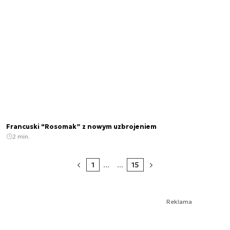
Francuski "Rosomak” z nowym uzbrojeniem
2 min.
1
...
...
15
Reklama