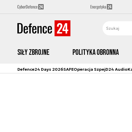
Siły zbrojne
Polityka obronna
Defence24 Days 2026
SAFE
Operacja Szpej
D24 Audio
K