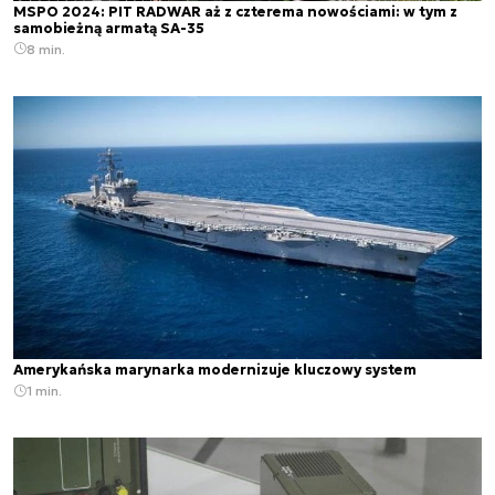
MSPO 2024: PIT RADWAR aż z czterema nowościami: w tym z
samobieżną armatą SA-35
8 min.
Amerykańska marynarka modernizuje kluczowy system
1 min.