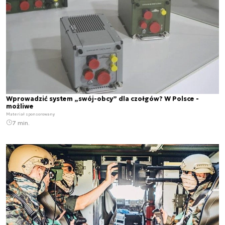
Wprowadzić system „swój-obcy” dla czołgów? W Polsce -
możliwe
Materiał sponsorowany
7 min.