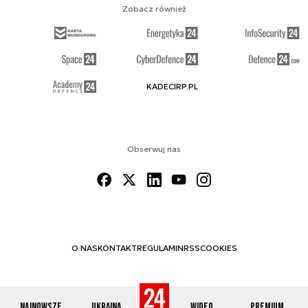
Zobacz również
KADECIRP.PL
Obserwuj nas
O NAS
KONTAKT
REGULAMIN
RSS
COOKIES
Najnowsze
Ukraina
Wideo
Premium