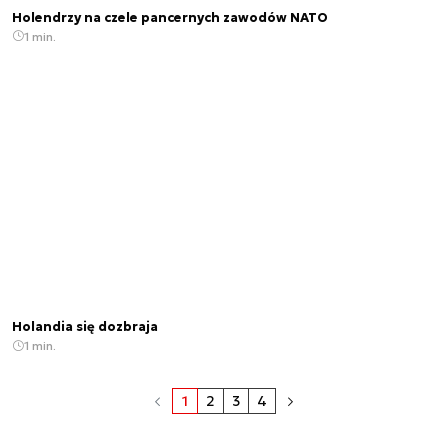
Holendrzy na czele pancernych zawodów NATO
1 min.
Holandia się dozbraja
1 min.
1
2
3
4