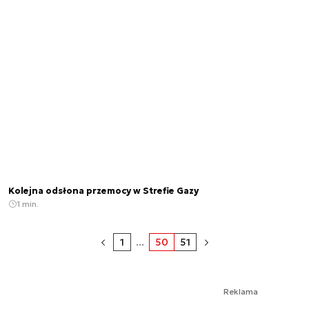
Kolejna odsłona przemocy w Strefie Gazy
1 min.
1
...
50
51
Reklama