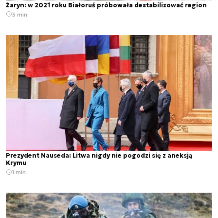
Żaryn: w 2021 roku Białoruś próbowała destabilizować region
3 min.
Prezydent Nauseda: Litwa nigdy nie pogodzi się z aneksją
Krymu
1 min.